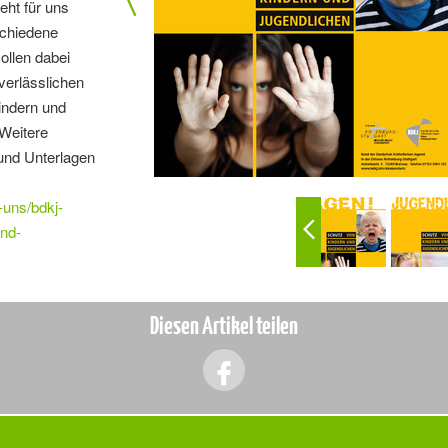
eht für uns
schiedene
ollen dabei
verlässlichen
ndern und
 Weitere
 und Unterlagen
-uns/bdkj-
und-
Diesen Artikel teilen