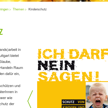
hingen
Themen
Kinderschutz
z
ands)arbeit in
ttgart bietet
Glaube,
d Handeln Raum
den dafür ein,
schützen und
äterInnen in
hwer wie
chutz der