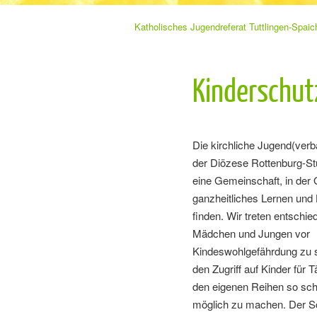
Sie
Katholisches Jugendreferat Tuttlingen-Spaic
Navigation
befinden
sich
überspringen
hier:
Kinderschut
Die kirchliche Jugend(verb
der Diözese Rottenburg-Stu
eine Gemeinschaft, in der 
ganzheitliches Lernen un
finden. Wir treten entschie
Mädchen und Jungen vor
Kindeswohlgefährdung zu 
den Zugriff auf Kinder für T
den eigenen Reihen so sc
möglich zu machen. Der S