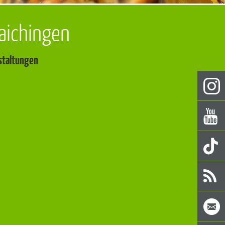
aichingen
nstaltungen